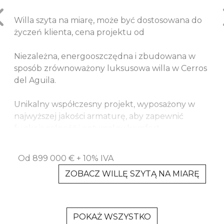
Willa szyta na miarę, może być dostosowana do
życzeń klienta, cena projektu od
Niezależna, energooszczędna i zbudowana w
sposób zrównoważony luksusowa willa w Cerros
del Aguila.
Unikalny współczesny projekt, wyposażony w
najwyższej jakości armaturę, aby zapewnić
funkcjonalność i optymalny komfort.
Ta 3-sypialnia, 2 łazienki, nowoczesna,
Od 899 000 € + 10% IVA
przestronna, jednopoziomowa willa w kształcie
ZOBACZ WILLĘ SZYTĄ NA MIARĘ
litery L o powierzchni zabudowy 174 m² plus
100m2 taras. Istnieje również duży prywatny
parking.
POKAŻ WSZYSTKO