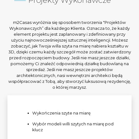
restauracji i duży wspólny teren z placem zabaw,
tenisem, basenem i basenem dla dzieci.
m2Casas wyróżnia się sposobem tworzenia "Projektów
Istnieje planowany duży Gran Parque de Mijas,
Wykonawczych” dla każdego Klienta. Oznacza to, że każdy
element projektu jest zaplanowany i zdefiniowany przy
który ma zostać zbudowany w ciągu
użyciu najnowocześniejszej sztucznej inteligencji. Możesz
najbliższych kilku lat, jeden z największych
zobaczyć, jak Twoja willa szyta na miarę nabiera kształtu w
3D, dzięki czemu każdy szczegół może zostać zatwierdzony
przed rozpoczęciem budowy. Jeśli nie masz jeszcze działki,
pomożemy Ci znaleźć odpowiednią działkę budowlaną na
sprzedaż. Jeśli nie masz jeszcze projektów
architektonicznych, nasi wewnętrzni architekci będą
współpracować z Tobą, aby stworzyć luksusową rezydencję,
o której marzysz.
Wykończenia szyte na miarę
Wybór modeli willi szytych na miarę pod
klucz