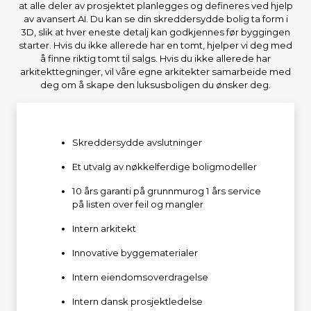
at alle deler av prosjektet planlegges og defineres ved hjelp
av avansert AI. Du kan se din skreddersydde bolig ta form i
3D, slik at hver eneste detalj kan godkjennes før byggingen
starter. Hvis du ikke allerede har en tomt, hjelper vi deg med
å finne riktig tomt til salgs. Hvis du ikke allerede har
arkitekttegninger, vil våre egne arkitekter samarbeide med
deg om å skape den luksusboligen du ønsker deg.
Skreddersydde avslutninger
Et utvalg av nøkkelferdige boligmodeller
10 års garanti på grunnmurog 1 års service
på listen over feil og mangler
Intern arkitekt
Innovative byggematerialer
Intern eiendomsoverdragelse
Intern dansk prosjektledelse