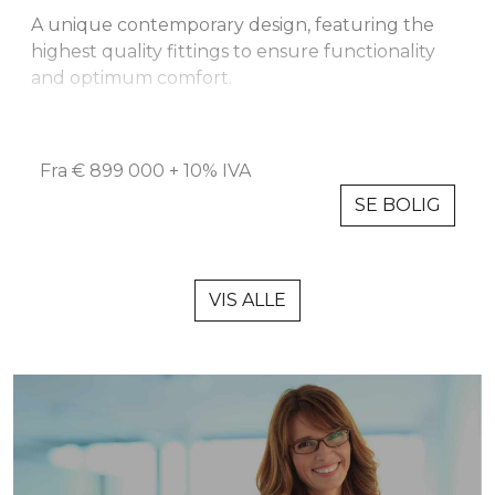
A unique contemporary design, featuring the
highest quality fittings to ensure functionality
and optimum comfort.
This 3-bedroom, 2 bathroom, modern, spacious,
L-shaped one-level villa with a built area of 174
Fra € 899 000 + 10% IVA
m² plus 100m2 terrace. There is also a large
SE BOLIG
private parking area.
The floor to ceiling, energy efficient windows
allow you to enjoy the beautiful views over the
VIS ALLE
Mijas mountains and the entire city of
Fuengirola. You can enjoy sunlight in all 3
bedrooms and a spacious open plan living room.
The rooms lead directly to the terrace where
you can enjoy a beautiful landscaped garden
and your own private swimming pool.