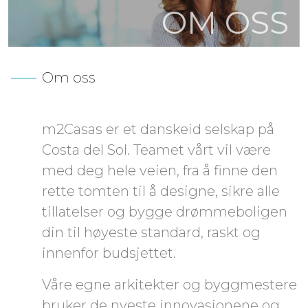
OM OSS
The villa offers you a possibility to build a roof
terrace and many optional extras to choose from
such as an indoor garage, outdoor kitchen,
pergolas.
Om oss
The villa is designed to bring a natural light into
your home and create a sense of harmony and
m2Casas er et danskeid selskap på
wellbeing.
Costa del Sol. Teamet vårt vil være
med deg hele veien, fra å finne den
This modern and contemporary open plan
design has been created by the team of
rette tomten til å designe, sikre alle
architects whose priorities are an eye for detail,
tillatelser og bygge drømmeboligen
priority for sustainable building and a careful use
din til høyeste standard, raskt og
of quality materials and natural colours.
innenfor budsjettet.
A buyer has a possibility to customise design
Våre egne arkitekter og byggmestere
elements, add extra space and select optional
extras to meet their specific needs and wishes.
bruker de nyeste innovasjonene og