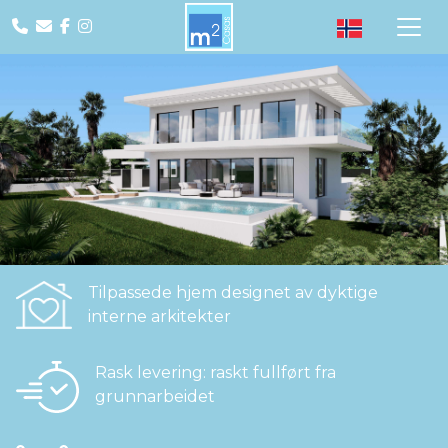
Tilpassede hjem designet av dyktige
interne arkitekter
Rask levering: raskt fullført fra
grunnarbeidet