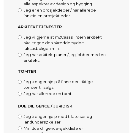
alle aspekter av design og bygging.
Jeg er en prosjektleder / har allerede
innleid en prosjektleder.
ARKITEKTTJENESTER
Jeg vil gjerne at m2Casas' intern arkitekt
skal tegne den skreddersydde
luksusboligen min.
Jeg har arkitektplaner / jeg jobber med en
arkitekt.
TOMTER
Jeg trenger hjelp å finne den riktige
tomten til salgs.
Jeg har allerede en tomt.
DUE DILIGENCE / JURIDISK
Jeg trenger hjelp med tillatelser og
landundersøkelser.
Min due diligence-sjekkliste er