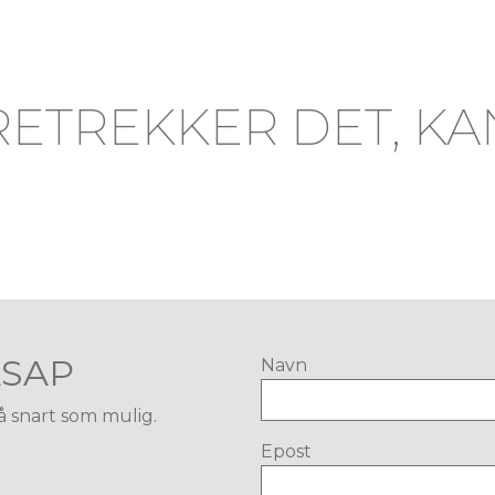
RETREKKER DET, KA
ASAP
Navn
så snart som mulig.
Epost