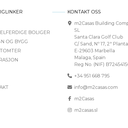
IGLINKER
KONTAKT OSS
m2Casas Building Com
SL
ELFERDIGE BOLIGER
Santa Clara Golf Club
GN OG BYGG
C/. Sand, Nº 17, 2ª Planta
 TOMTER
E-29603 Marbella
Malaga, Spain
IRASJON
Reg No. (NIF) B724541
+34 951 668 795
AKT
info@m2casas.com
m2Casas
m2casas.sl