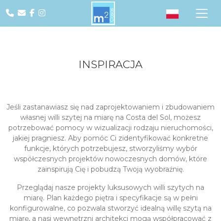
INSPIRACJA
Jeśli zastanawiasz się nad zaprojektowaniem i zbudowaniem
własnej willi szytej na miarę na Costa del Sol, możesz
potrzebować pomocy w wizualizacji rodzaju nieruchomości,
jakiej pragniesz. Aby pomóc Ci zidentyfikować konkretne
funkcje, których potrzebujesz, stworzyliśmy wybór
współczesnych projektów nowoczesnych domów, które
zainspirują Cię i pobudzą Twoją wyobraźnię.
Przeglądaj nasze projekty luksusowych willi szytych na
miarę. Plan każdego piętra i specyfikacje są w pełni
konfigurowalne, co pozwala stworzyć idealną willę szytą na
miarę, a nasi wewnętrzni architekci mogą współpracować z