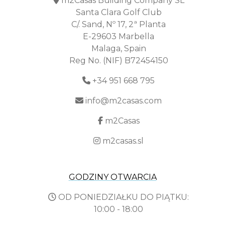
m2Casas Building Company SL
Santa Clara Golf Club
C/. Sand, Nº 17, 2ª Planta
E-29603 Marbella
Malaga, Spain
Reg No. (NIF) B72454150
+34 951 668 795
info@m2casas.com
m2Casas
m2casas.sl
GODZINY OTWARCIA
OD PONIEDZIAŁKU DO PIĄTKU:
10:00 - 18:00