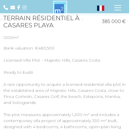
TERRAIN RÉSIDENTIEL À
385 000 €
Previous
Nex
CASARES PLAYA
1200m²
Bank valuation: €483,500
Licensed Villa Plot – Majestic Hills, Casares Costa
Ready to build.
A rare opportunity to acquire a licensed residential villa plot in
the established area of Majestic Hills, Casares Costa, close to
Finca Cortesín, Casares Golf, the beach, Estepona, Manilva,
and Sotogrande.
The plot measures approximately 1,200 m² and includes a
contemporary villa project of approximately 330 m² built,
designed with 4 bedrooms, 4 bathrooms, open-plan living