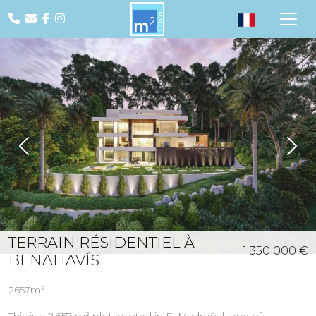
Previous
Nex
TERRAIN RÉSIDENTIEL À
1 350 000 €
BENAHAVÍS
2657m²
This is a 2,657 m² plot located in El Madroñal, one of