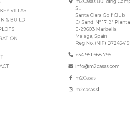
E
m2Casas Building Com
SL
KEY VILLAS
Santa Clara Golf Club
N & BUILD
C/. Sand, Nº 17, 2ª Planta
PLOTS
E-29603 Marbella
Malaga, Spain
IRATION
Reg No. (NIF) B724541
+34 951 668 795
T
ACT
info@m2casas.com
m2Casas
m2casas.sl