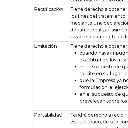
Rectificación
Tiene derecho a obtener 
los fines del tratamiento
mediante una declaración 
debamos realizar; asimism
carácter incompleto de lo
Limitación
Tiene derecho a obtener l
cuando haya impugnad
exactitud de los mism
en el supuesto de que
solicite en su lugar la
que la Empresa ya no 
formulación, el ejerc
en el supuesto de que
prevalecen sobre los 
Portabilidad
Tendrá derecho a recibir 
estructurado, de uso comú