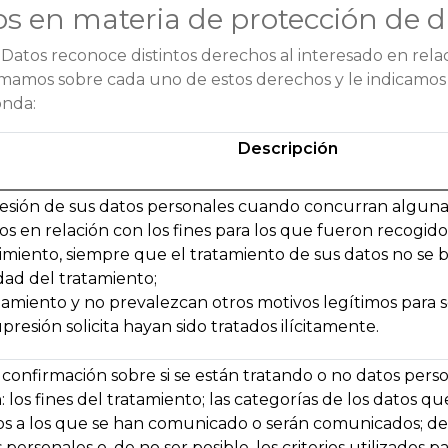
s en materia de protección de d
atos reconoce distintos derechos al interesado en relac
ormamos sobre cada uno de estos derechos y le indicamos l
onda:
Descripción
esión de sus datos personales cuando concurran alguna d
s en relación con los fines para los que fueron recogidos
timiento, siempre que el tratamiento de sus datos no se
idad del tratamiento;
amiento y no prevalezcan otros motivos legítimos para s
presión solicita hayan sido tratados ilícitamente.
confirmación sobre si se están tratando o no datos pers
 los fines del tratamiento; las categorías de los datos que 
os a los que se han comunicado o serán comunicados; de s
personales o, de no ser posible, los criterios utilizados 