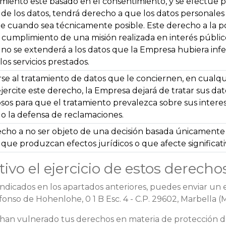
miento esté basado en el consentimiento, y se efectúe p
d de los datos, tendrá derecho a que los datos personale
 cuando sea técnicamente posible. Este derecho a la por
 cumplimiento de una misión realizada en interés público 
 no se extenderá a los datos que la Empresa hubiera infe
os servicios prestados.
e al tratamiento de datos que le conciernen, en cualqu
ejercite este derecho, la Empresa dejará de tratar sus da
sos para que el tratamiento prevalezca sobre sus interese
o o la defensa de reclamaciones.
echo a no ser objeto de una decisión basada únicamente
s que produzcan efectos jurídicos o que afecte significa
ivo el ejercicio de estos derechos
 indicados en los apartados anteriores, puedes enviar un 
lfonso de Hohenlohe, 0 1 B Esc. 4 - C.P. 29602, Marbella
e han vulnerado tus derechos en materia de protección 