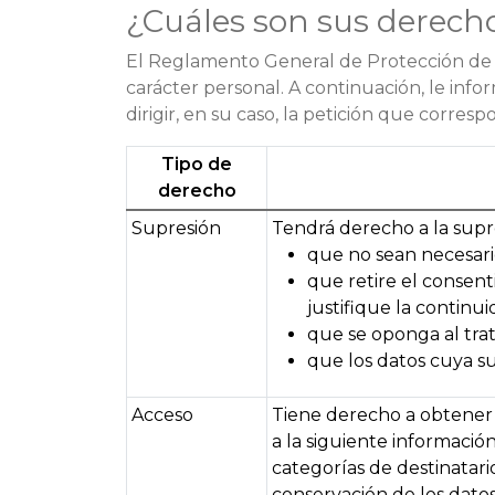
¿Cuáles son sus derecho
El Reglamento General de Protección de D
carácter personal. A continuación, le inf
dirigir, en su caso, la petición que corresp
Tipo de
derecho
Supresión
Tendrá derecho a la supr
que no sean necesario
que retire el consen
justifique la continu
que se oponga al trat
que los datos cuya su
Acceso
Tiene derecho a obtener 
a la siguiente información:
categorías de destinatari
conservación de los datos 