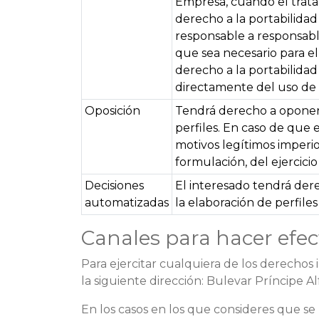
Empresa, cuando el trata
derecho a la portabilida
responsable a responsable
que sea necesario para el
derecho a la portabilidad
directamente del uso de l
Oposición
Tendrá derecho a oponers
perfiles. En caso de que 
motivos legítimos imperio
formulación, del ejercici
Decisiones
El interesado tendrá der
automatizadas
la elaboración de perfile
Canales para hacer efect
Para ejercitar cualquiera de los derechos
la siguiente dirección: Bulevar Príncipe A
En los casos en los que consideres que s