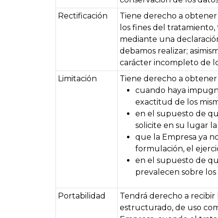
Rectificación
Tiene derecho a obtener 
los fines del tratamiento
mediante una declaración 
debamos realizar; asimism
carácter incompleto de lo
Limitación
Tiene derecho a obtener l
cuando haya impugnad
exactitud de los mism
en el supuesto de que
solicite en su lugar la
que la Empresa ya no 
formulación, el ejerc
en el supuesto de que
prevalecen sobre los 
Portabilidad
Tendrá derecho a recibir 
estructurado, de uso comú