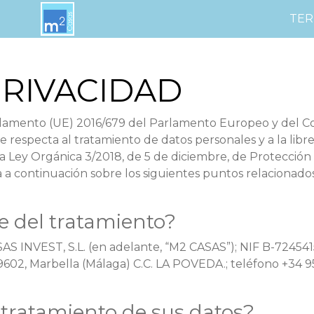
TER
PRIVACIDAD
amento (UE) 2016/679 del Parlamento Europeo y del Conse
e respecta al tratamiento de datos personales y a la libr
 Ley Orgánica 3/2018, de 5 de diciembre, de Protección 
a continuación sobre los siguientes puntos relacionados
e del tratamiento?
S INVEST, S.L. (en adelante, “M2 CASAS”); NIF B-72454150
29602, Marbella (Málaga) C.C. LA POVEDA.; teléfono +34 95
l tratamiento de sus datos?