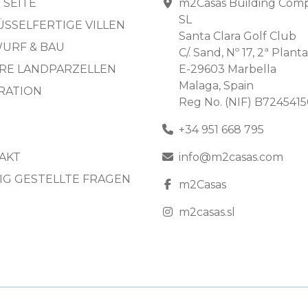
TSEITE
m2Casas Building Com
SL
ÜSSELFERTIGE VILLEN
Santa Clara Golf Club
URF & BAU
C/. Sand, Nº 17, 2ª Planta
RE LANDPARZELLEN
E-29603 Marbella
Malaga, Spain
IRATION
Reg No. (NIF) B724541
+34 951 668 795
AKT
info@m2casas.com
IG GESTELLTE FRAGEN
m2Casas
m2casas.sl