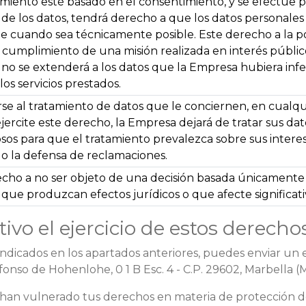
miento esté basado en el consentimiento, y se efectúe p
d de los datos, tendrá derecho a que los datos personale
 cuando sea técnicamente posible. Este derecho a la por
 cumplimiento de una misión realizada en interés público 
 no se extenderá a los datos que la Empresa hubiera infe
os servicios prestados.
e al tratamiento de datos que le conciernen, en cualqu
ejercite este derecho, la Empresa dejará de tratar sus da
sos para que el tratamiento prevalezca sobre sus interese
o o la defensa de reclamaciones.
echo a no ser objeto de una decisión basada únicamente
s que produzcan efectos jurídicos o que afecte significa
ivo el ejercicio de estos derechos
 indicados en los apartados anteriores, puedes enviar un 
lfonso de Hohenlohe, 0 1 B Esc. 4 - C.P. 29602, Marbella
e han vulnerado tus derechos en materia de protección 