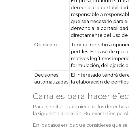
Empresa, cuando el trata
derecho a la portabilida
responsable a responsable
que sea necesario para el
derecho a la portabilidad
directamente del uso de l
Oposición
Tendrá derecho a oponers
perfiles. En caso de que 
motivos legítimos imperio
formulación, del ejercici
Decisiones
El interesado tendrá der
automatizadas
la elaboración de perfile
Canales para hacer efect
Para ejercitar cualquiera de los derechos
la siguiente dirección: Bulevar Príncipe A
En los casos en los que consideres que s