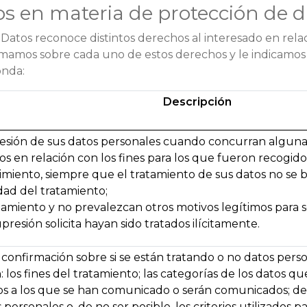
s en materia de protección de d
atos reconoce distintos derechos al interesado en relac
ormamos sobre cada uno de estos derechos y le indicamos l
onda:
Descripción
esión de sus datos personales cuando concurran alguna d
s en relación con los fines para los que fueron recogidos
timiento, siempre que el tratamiento de sus datos no se
idad del tratamiento;
amiento y no prevalezcan otros motivos legítimos para s
presión solicita hayan sido tratados ilícitamente.
confirmación sobre si se están tratando o no datos pers
 los fines del tratamiento; las categorías de los datos que 
os a los que se han comunicado o serán comunicados; de s
personales o, de no ser posible, los criterios utilizados 