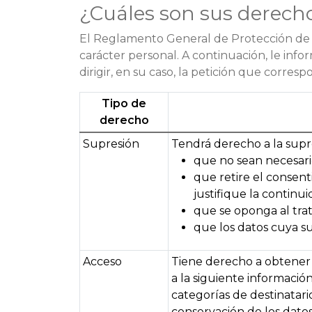
¿Cuáles son sus derecho
El Reglamento General de Protección de D
carácter personal. A continuación, le inf
dirigir, en su caso, la petición que corresp
Tipo de
derecho
Supresión
Tendrá derecho a la supr
que no sean necesario
que retire el consen
justifique la continu
que se oponga al trat
que los datos cuya su
Acceso
Tiene derecho a obtener 
a la siguiente información:
categorías de destinatari
conservación de los datos 