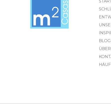
STAR
SCHL
ENTW
UNSE
INSP
BLOG
ÜBER
KONT
HÄUF