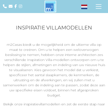
INSPIRATIE VILLAMODELLEN
m2Casas biedt u de mogelijkheid om de ultieme villa op
maat te creëren. Om u te helpen een weloverwogen
beslissing te nemen, hebben onze interne architecten zes
verschillende Inspiration Villa-modellen ontworpen om u te
helpen de stijlen, afmetingen en indeling van uw nieuwe huis
te visualiseren. Kies gewoon het model dat u verkiest,
specificeer het aantal slaapkamers, de kenmerken, de
uitrusting en de afwerkingen, en wij zullen met u
samenwerken om de indeling aan te passen, zodat deze aan
uw specifieke eisen voldoet, binnen het afgesproken
budget.
Bekijk onze inspiratievillamodellen en zet de eerste stap naar