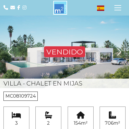
VENDIDO
Previous
Nex
VILLA - CHALET EN MIJAS
MC08109724
3
2
154m²
706m²